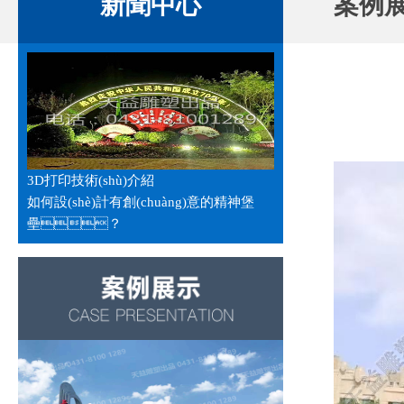
新聞中心
案例
3D打印技術(shù)介紹
如何設(shè)計有創(chuàng)意的精神堡
壘？