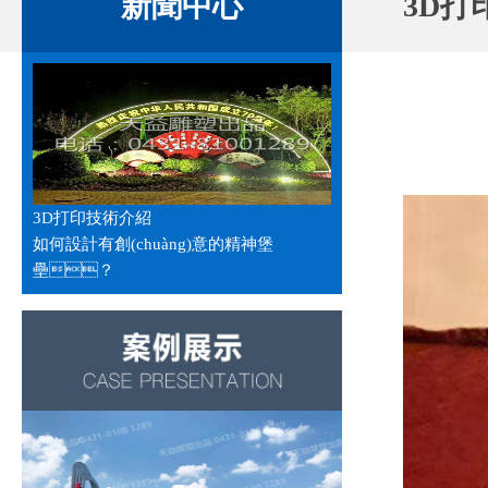
新聞中心
3D打
3D打印技術介紹
如何設計有創(chuàng)意的精神堡
壘？