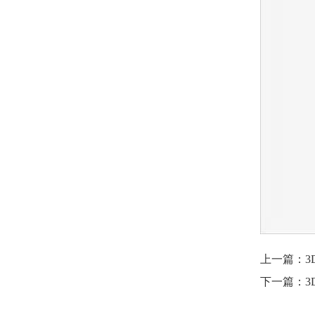
上一篇：
3
下一篇：
3